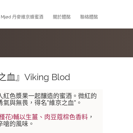
k Mjød 丹麥維京蜂蜜酒
關於醴酩
聯絡醴酩
』Viking Blod
入紅色漿果一起釀造的蜜酒。微紅的
氣與無畏，得名”維京之血”。
木槿花)輔以生薑、肉豆蔻棕色香料
，
辛嗆的風味。