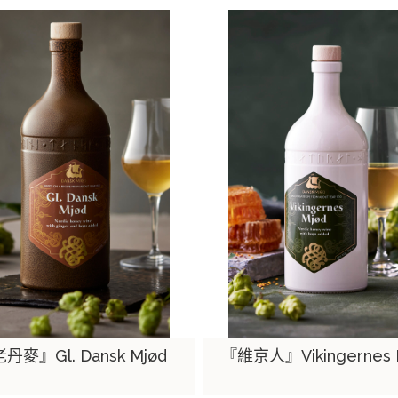
丹麥』Gl. Dansk Mjød
『維京人』Vikingernes 