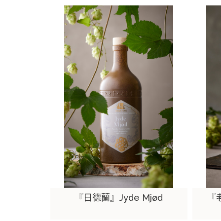
『日德蘭』Jyde Mjød
『老