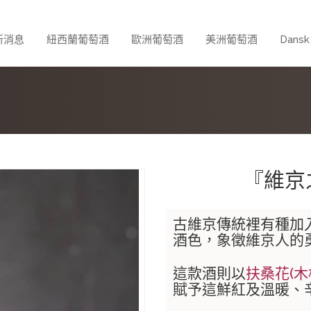
新消息
紐西蘭葡萄酒
歐洲葡萄酒
美洲葡萄酒
Dans
『維京之血
古維京傳統裡有種加
酒色，象徵維京人的勇
這款酒則以
扶桑花(
賦予這鮮紅及溫暖、