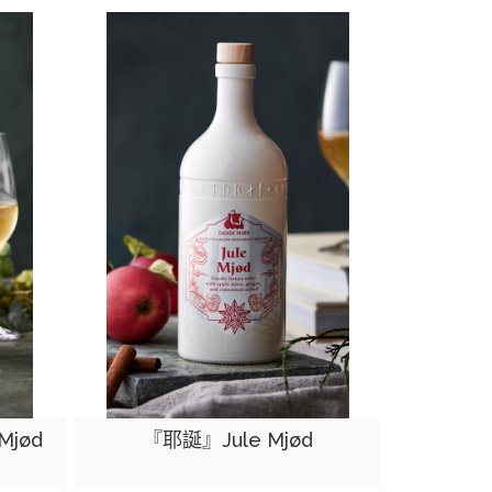
Mjød
『耶誕』Jule Mjød