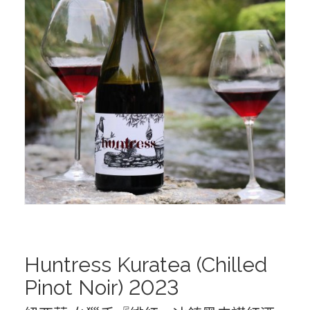
西班牙 DEHESA DEL CARRIZAL｜卡利薩爾酒莊
西班牙 PAGO GUIJOSO｜礫石蒼原酒莊
義大利 CANTINA ALICE BEL COLLE｜愛麗絲之丘酒莊
德國 WEINGUT FREY｜芙蕾酒莊
美洲葡萄酒
烏拉圭 Los Cerros de San Juan｜山河酒莊
Dansk Mjød 丹麥維京蜂蜜酒
Huntress Kuratea (Chilled
Pinot Noir) 2023