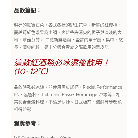
品飲筆記：
明亮的紅寶石色，各式各樣的野生花草、新鮮的紅櫻桃、
蔓越莓紅色漿果為主調，夾雜些許清爽的橙子與淡淡的大
地、蕈菇芬芳， 口感新鮮活潑，些許的單寧感，集中、悠
長、清爽純粹，是十分適合春夏之際飲用的黑皮諾
這款紅酒務必冰透後飲用！
(10~12℃)
品飲時務必冰鎮，並使用黑皮諾杯，Riedel Performance
PN、無極杯、 Lehmann Basset Hommage 72等等，相
當契合台灣料理，不論是快炒、日式板前、海鮮等等都能
相得益彰
獲獎參考：
MS Cameron Douglas–93pts