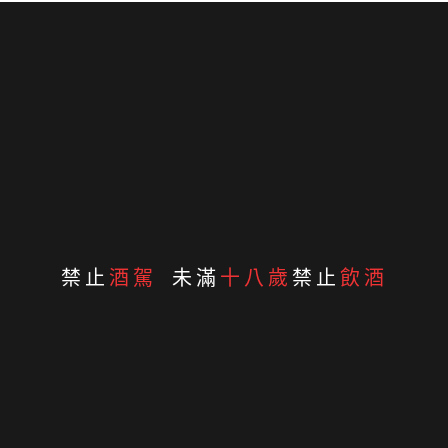
Contact Info
台北市北投區文化三路104號3樓
02-2893 2576
0985-117 710
禁止
酒駕
未滿
十八歲
禁止
飲酒
jasonwang@liv-ming.com
醴酩國際 © 2026 , Liv Ming International