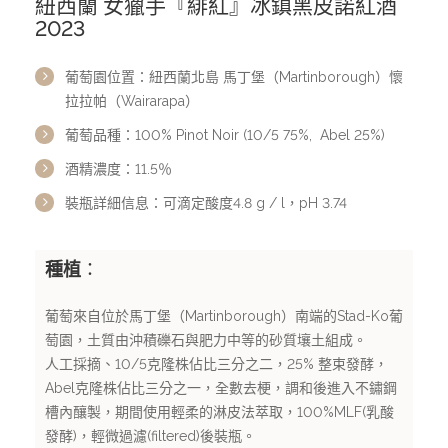
紐西蘭 女獵手『緋紅』冰鎮黑皮諾紅酒
關於醴酩
2023
醴酩挑選葡萄酒的理念
葡萄園位置：紐西蘭北島 馬丁堡（Martinborough）懷
拉拉帕（Wairarapa）
葡萄品種：100% Pinot Noir (10/5 75%, Abel 25%)
聯絡醴酩
酒精濃度：11.5％
裝瓶詳細信息：可滴定酸度4.8 g / l，pH 3.74
醴酩Facebook粉絲專頁
種植
：
葡萄來自位於馬丁堡（Martinborough）南端的Stad-Ko葡
萄園，土質由沖積礫石與肥力中等的砂質壤土組成。
人工採摘、10/5克隆株佔比三分之二，25% 整束發酵，
Abel克隆株佔比三分之一，全數去梗，調和後進入不鏽鋼
槽內釀製，期間使用輕柔的淋皮法萃取，100%MLF(乳酸
發酵)，輕微過濾(filtered)後裝瓶。