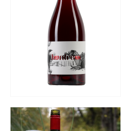
GREENHOUGH｜格林豪酒莊
TINPOT HUT｜隱世小屋
AUNTSFIELD ESTATE｜愛絲菲爾德酒莊
GREYWACKE｜灰瓦岩酒莊
OSTLER WINES｜奧斯特勒酒莊
TWO PADDOCKS｜雙圍場酒莊
TERRA SANCTA｜聖地酒莊
Doctor Flat｜淘金酒館酒莊
歐洲葡萄酒