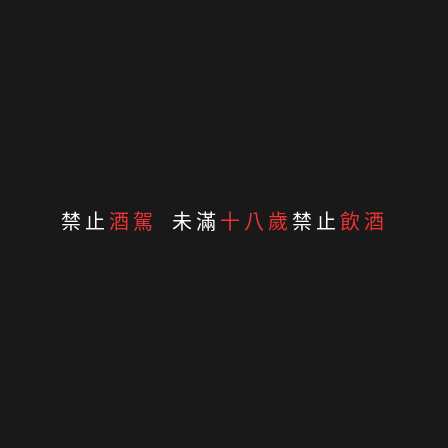
Contact Info
台北市北投區文化三路104號3樓
02-2893 2576
禁止
酒駕
未滿
十八歲
禁止
飲酒
0985-117 710
jasonwang@liv-ming.com
醴酩國際 © 2026 , Liv Ming International