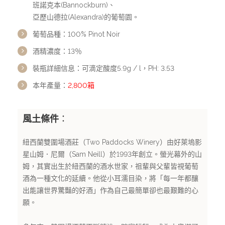
班諾克本(Bannockburn)、
關於醴酩
亞歷山德拉(Alexandra)的葡萄園。
葡萄品種：100% Pinot Noir
醴酩挑選葡萄酒的理念
酒精濃度：13％
裝瓶詳細信息：可滴定酸度5.9g / l，PH: 3.53
聯絡醴酩
本年產量：
2,800箱
醴酩Facebook粉絲專頁
風土條件
：
紐西蘭雙圍場酒莊（Two Paddocks Winery）由好萊塢影
星山姆．尼爾（Sam Neill）於1993年創立。螢光幕外的山
姆，其實出生於紐西蘭的酒水世家，祖輩與父輩皆視葡萄
酒為一種文化的延續。他從小耳濡目染，將「每一年都釀
出能讓世界驚豔的好酒」作為自己最簡單卻也最艱難的心
願。