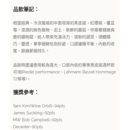
品飲筆記：
相當經典、冷涼風格的中奧塔哥的黑皮諾，紅櫻桃、覆盆
莓，濕潤的綠色植物、泥土、新鮮的蘑菇，伴隨著精緻爽
脆的礦物感，給人帶來充滿活力、清新的感受，酒體精
巧、靈透、單寧細緻恰到好處，口感優雅平衡，內斂的收
尾，餘韻縈繞持久。
品飲時建議使用較為寬大、口部內收的專業黑皮諾酒杯即
可(如Riedel performance、Lehmann Basset Hommage
72等等)。
獲獎參考：
Sam Kim(Wine Orbit)–94pts
James Suckling–92pts
MW Bob Campbell–92pts
Decanter–90pts