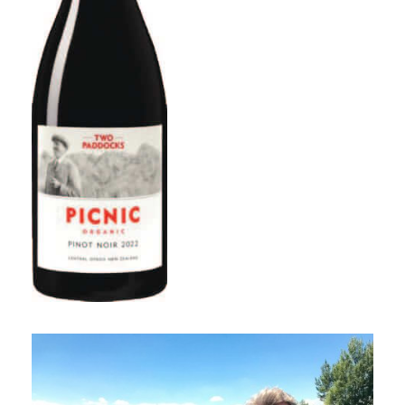
GREENHOUGH｜格林豪酒莊
TINPOT HUT｜隱世小屋
AUNTSFIELD ESTATE｜愛絲菲爾德酒莊
GREYWACKE｜灰瓦岩酒莊
OSTLER WINES｜奧斯特勒酒莊
TWO PADDOCKS｜雙圍場酒莊
TERRA SANCTA｜聖地酒莊
Doctor Flat｜淘金酒館酒莊
歐洲葡萄酒