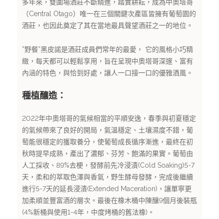
多年來，雙圍場酒莊不斷精進，踏實耕耘，成為中奧塔哥
（Central Otago）唯一在三個關鍵次產區皆擁有葡萄園的
酒莊，也因此奠定了其在當地最具聲望酒莊之一的地位。
”野餐”黑皮諾是酒莊成員們常年的最愛， 它的風格小巧精
緻，每天都可以輕鬆享用，旨在呈現中奧塔哥深邃、富有
內涵的特色，與恰到好處，讓人一口接一口的優雅酒風。
種植釀造：
2022年中奧塔哥的氣候相當的平順安逸，春季與初夏穩定
的氣候帶來了良好的開局，氣溫穩定、土壤濕度不錯，葡
萄能很穩定的獲取養分，使葡萄成長循序漸進，最終在初
秋時提早成熟，產出了濃郁、芬芳、飽滿的果實。葡萄由
人工採收、89%去梗，發酵前先冷浸漬(Cold Soaking)5-7
天，柔和的萃取色澤與香氣，野生酵母發酵，完成後繼續
進行5-7天的延長浸漬(Extended Maceration)，讓單寧更
加柔順並豐富酒的層次。最後在橡木桶中陳釀9個月後裝瓶
(4%新桶與使用1-4年，中度烤桶的舊法橡)。