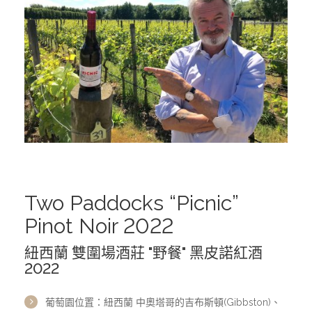
西班牙 DEHESA DEL CARRIZAL｜卡利薩爾酒莊
西班牙 PAGO GUIJOSO｜礫石蒼原酒莊
義大利 CANTINA ALICE BEL COLLE｜愛麗絲之丘酒莊
德國 WEINGUT FREY｜芙蕾酒莊
美洲葡萄酒
Two Paddocks “Picnic”
烏拉圭 Los Cerros de San Juan｜山河酒莊
Pinot Noir 2022
紐西蘭 雙圍場酒莊 "野餐" 黑皮諾紅酒
Dansk Mjød 丹麥維京蜂蜜酒
2022
葡萄園位置：紐西蘭 中奧塔哥的吉布斯頓(Gibbston)、