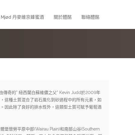
k Mjød 丹麥維京蜂蜜酒
關於醴酩
聯絡醴酩
ry)由傳奇的” 紐西蘭白蘇維儂之父” Kevin Judd於2009年
質，這種土質混合了岩石風化到砂過程中的所有元素，如
屑。因此除了良好的排水性外，這類型土質可賦予葡萄酒
平原中部(Wairau Plain)和南部山谷(Southern