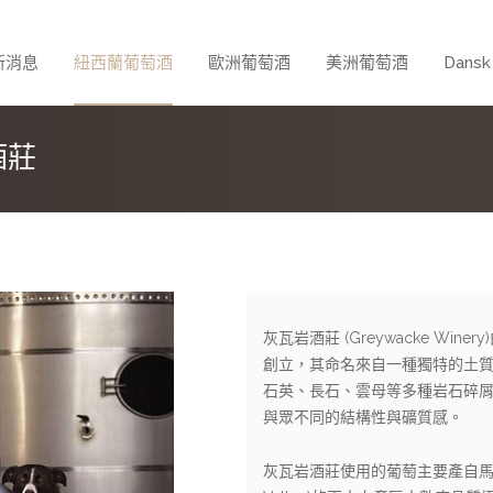
新消息
紐西蘭葡萄酒
歐洲葡萄酒
美洲葡萄酒
Dans
酒莊
灰瓦岩酒莊 (Greywacke Wine
創立，其命名來自一種獨特的土
石英、長石、雲母等多種岩石碎
與眾不同的結構性與礦質感。
灰瓦岩酒莊使用的葡萄主要產自馬爾堡懷勞