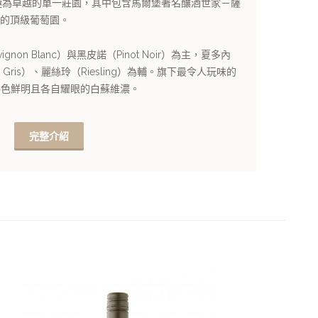
品質極為卓越的單一莊園，其中包含馬爾堡著名釀酒世家－薩
掌管的頂級葡萄園。
non Blanc）與黑皮諾（Pinot Noir）為主，夏多內
ot Gris）、麗絲玲（Riesling）為輔。旗下最令人玩味的
特色鮮明且各自耀眼的白蘇維濃。
完整介紹