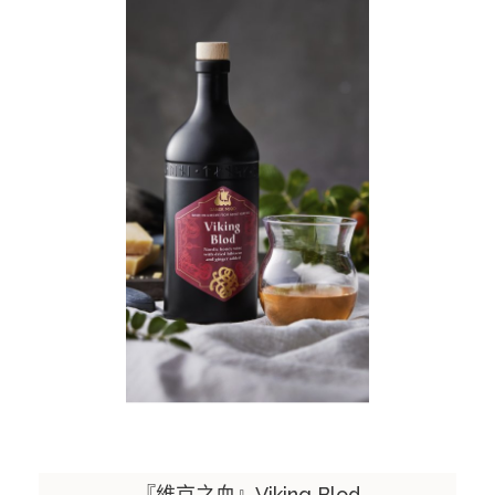
關於醴酩
醴酩挑選葡萄酒的理念
聯絡醴酩
醴酩Facebook粉絲專頁
『維京之血』Viking Blod