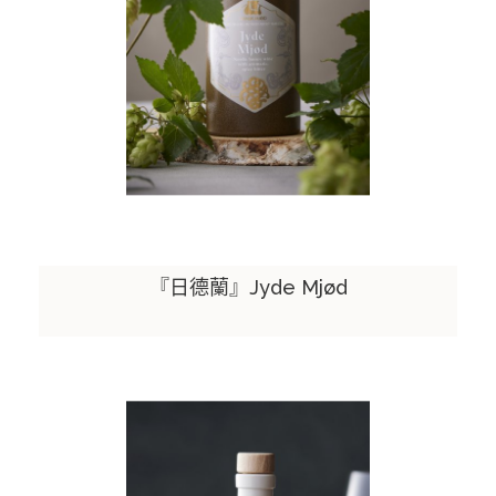
『日德蘭』Jyde Mjød