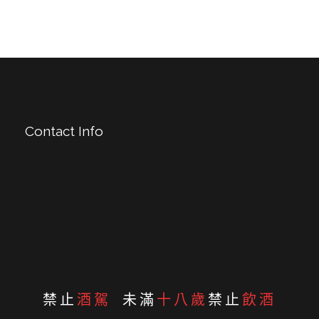
Contact Info
台北市北投區文化三路104號3樓
02-2893 2576
0985-117 710
jasonwang@liv-ming.com
禁止
酒駕
未滿
十八歲
禁止
飲酒