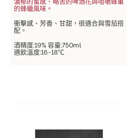
濃郁的蜜感、略苦的啤酒花與咀嚼蜂巢
的蜂蠟風味。
西班牙 DEHESA DEL CARRIZAL｜卡利薩爾酒莊
西班牙 PAGO GUIJOSO｜礫石蒼原酒莊
衝擊感、芳香、甘甜，很適合與雪茄搭
配。
義大利 CANTINA ALICE BEL COLLE｜愛麗絲之丘酒莊
酒精度:19% 容量:750ml
德國 WEINGUT FREY｜芙蕾酒莊
適飲溫度:16~18℃
美洲葡萄酒
烏拉圭 Los Cerros de San Juan｜山河酒莊
Dansk Mjød 丹麥維京蜂蜜酒