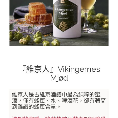
GREENHOUGH｜格林豪酒莊
TINPOT HUT｜隱世小屋
AUNTSFIELD ESTATE｜愛絲菲爾德酒莊
GREYWACKE｜灰瓦岩酒莊
OSTLER WINES｜奧斯特勒酒莊
TWO PADDOCKS｜雙圍場酒莊
『維京人』Vikingernes
Mjød
TERRA SANCTA｜聖地酒莊
Doctor Flat｜淘金酒館酒莊
維京人是古維京酒譜中最為純粹的蜜
酒，僅有蜂蜜、水、啤酒花，卻有著高
到離譜的蜂蜜含量。
歐洲葡萄酒